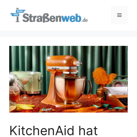
Zum
Inhalt
Menü
springen
KitchenAid hat