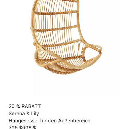
20 % RABATT
Serena & Lily
Hängesessel für den Außenbereich
798 $
998 $