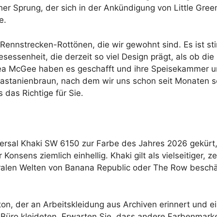
her Sprung, der sich in der Ankündigung von Little Gree
e.
Rennstrecken-Rottönen, die wir gewohnt sind. Es ist sti
ssenheit, die derzeit so viel Design prägt, als ob die 
a McGee haben es geschafft und ihre Speisekammer un
Kastanienbraun, nach dem wir uns schon seit Monaten 
s das Richtige für Sie.
versal Khaki SW 6150 zur Farbe des Jahres 2026 gekü
 Konsens ziemlich einhellig. Khaki gilt als vielseitiger, z
ralen Welten von Banana Republic oder The Row beschäfti
ton, der an Arbeitskleidung aus Archiven erinnert und ei
s Büro kleideten. Erwarten Sie, dass andere Farbenmark