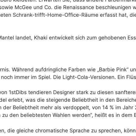
 sowie McGee und Co. die Renaissance beschleunigen w
ten Schrank-trifft-Home-Office-Räume erfasst hat, die w
antel landet, Khaki entwickelt sich zum gehobenen Ess
nis. Während aufdringliche Farben wie „Barbie Pink“ und
noch immer im Spiel. Die Light-Cola-Versionen. Ein Flüs
 von 1stDibs tendieren Designer stark zu diesen sanfter
del erlebt, was die steigende Beliebtheit in den Berei
 in der Beliebtheit mehr als verdoppelt, von 14 % im Ja
 zu den beliebtesten Wahlen werden“, heißt es in dem 
, die gleiche chromatische Sprache zu sprechen, können