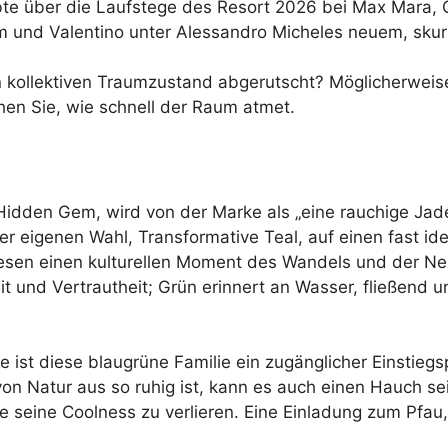
bte über die Laufstege des Resort 2026 bei Max Mara,
m und Valentino unter Alessandro Micheles neuem, skurr
inen kollektiven Traumzustand abgerutscht? Möglicherwei
hen Sie, wie schnell der Raum atmet.
dden Gem, wird von der Marke als „eine rauchige Jade,
r eigenen Wahl, Transformative Teal, auf einen fast ide
en einen kulturellen Moment des Wandels und der Neuo
eit und Vertrautheit; Grün erinnert an Wasser, fließend
ist diese blaugrüne Familie ein zugänglicher Einstiegsp
 von Natur aus so ruhig ist, kann es auch einen Hauch 
e seine Coolness zu verlieren. Eine Einladung zum Pfau, 