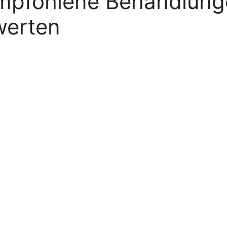
mpfohlene Behandlunge
werten