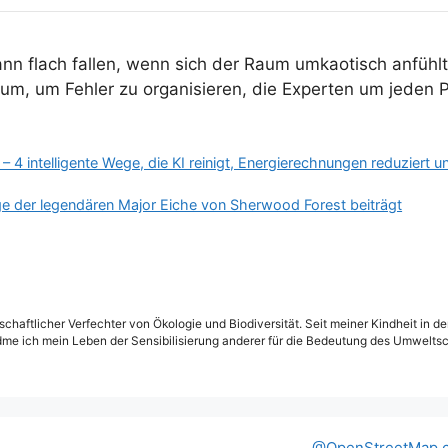
ann flach fallen, wenn sich der Raum umkaotisch anfühl
Raum, um Fehler zu organisieren, die Experten um jeden
 – 4 intelligente Wege, die KI reinigt, Energierechnungen reduziert
ge der legendären Major Eiche von Sherwood Forest beiträgt
schaftlicher Verfechter von Ökologie und Biodiversität. Seit meiner Kindheit in 
dme ich mein Leben der Sensibilisierung anderer für die Bedeutung des Umweltsc
@OpenStreetMap c