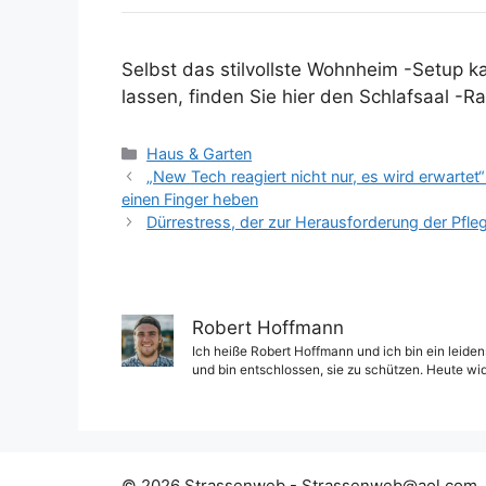
Selbst das stilvollste Wohnheim -Setup k
lassen, finden Sie hier den Schlafsaal -
Kategorien
Haus & Garten
„New Tech reagiert nicht nur, es wird erwartet“
einen Finger heben
Dürrestress, der zur Herausforderung der Pfle
Robert Hoffmann
Ich heiße Robert Hoffmann und ich bin ein leiden
und bin entschlossen, sie zu schützen. Heute wi
© 2026 Strassenweb -
Strassenweb@aol.com