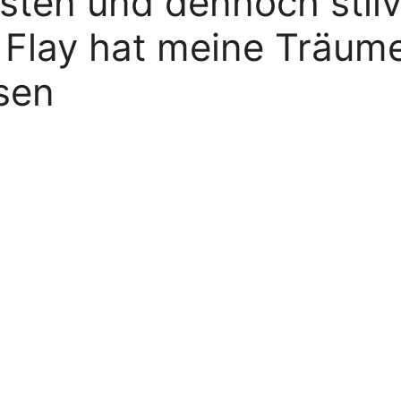
sten und dennoch stilv
Flay hat meine Träume
sen