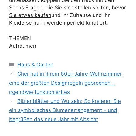
unterlassen. Koppeln Sie den Hack mit dem
Sechs Fragen, die Sie sich stellen sollten, bevor
Sie etwas kaufen
und Ihr Zuhause und Ihr
Kleiderschrank werden perfekt kuratiert.
THEMEN
Aufräumen
Kategorien
Haus & Garten
Cher hat in ihrem 60er-Jahre-Wohnzimmer
eine der größten Designregeln gebrochen –
irgendwie funktioniert es
Blütenblätter und Wurzeln: So kreieren Sie
ein symbolisches Blumenarrangement – ​​und
begrüßen das neue Jahr mit Absicht