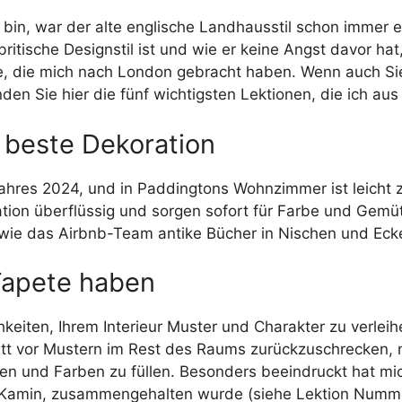
n, war der alte englische Landhausstil schon immer ein
ritische Designstil ist und wie er keine Angst davor hat
e, die mich nach London gebracht haben. Wenn auch Si
inden Sie hier die fünf wichtigsten Lektionen, die ich 
e beste Dekoration
ahres 2024, und in Paddingtons Wohnzimmer ist leicht
ion überflüssig und sorgen sofort für Farbe und Gemü
 wie das Airbnb-Team antike Bücher in Nischen und Eck
 Tapete haben
hkeiten, Ihrem Interieur Muster und Charakter zu verle
tt vor Mustern im Rest des Raums zurückzuschrecken, n
 und Farben zu füllen. Besonders beeindruckt hat mich
m Kamin, zusammengehalten wurde (siehe Lektion Numme