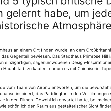
nd 5 typisch britische 
ch gelernt habe, um je
istorische Atmosphäre
mhaus an einem Ort finden würde, an dem Großbritannien
das Gegenteil bewiesen. Das Stadthaus Primrose Hill i
von einzigartigen, sagenumwobenen Design-Inspiratione
hen Hauptstadt zu kaufen, nur um es mit Chinoiserie-T
de vom Team von Airbnb entworfen, um die bevorstehen
uhause inspiriert, das Paddington in den Verfilmungen 
 wie in den Filmen. Obwohl ich erwartet hatte, bei mein
, wie schön ich den Raum aus gestalterischer Sicht find