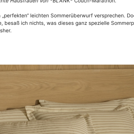
chte Hausfrauen von *BLANK*
Couch-Marathon.
n „perfekten“ leichten Sommerüberwurf versprechen. D
, besaß ich nichts, was dieses ganz spezielle Sommerp
sher.