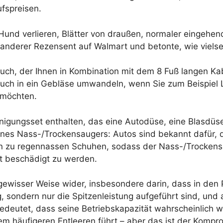
fspreisen.
 Hund verlieren, Blätter von draußen, normaler eingehe
anderer Rezensent auf Walmart und betonte, wie vielsei
auch, der Ihnen in Kombination mit dem 8 Fuß langen Ka
 auch in ein Gebläse umwandeln, wenn Sie zum Beispie
 möchten.
igungsset enthalten, das eine Autodüse, eine Blasdüse 
 eines Nass-/Trockensaugers: Autos sind bekannt dafür
n zu regennassen Schuhen, sodass der Nass-/Trockensa
it beschädigt zu werden.
n gewisser Weise wider, insbesondere darin, dass in den 
 sondern nur die Spitzenleistung aufgeführt sind, und a
edeutet, dass seine Betriebskapazität wahrscheinlich w
em häufigeren Entleeren führt – aber das ist der Kompr