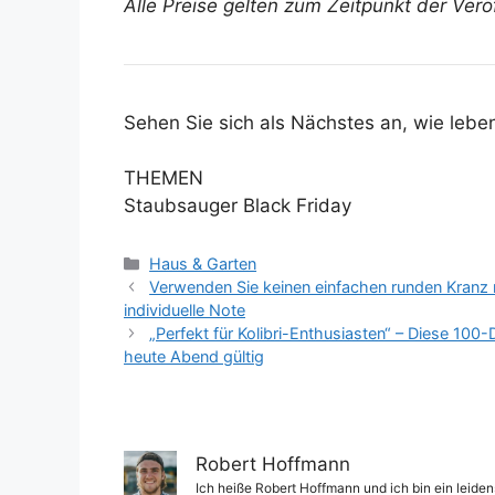
Alle Preise gelten zum Zeitpunkt der Verö
Sehen Sie sich als Nächstes an, wie leb
THEMEN
Staubsauger Black Friday
Kategorien
Haus & Garten
Verwenden Sie keinen einfachen runden Kranz 
individuelle Note
„Perfekt für Kolibri-Enthusiasten“ – Diese 100
heute Abend gültig
Robert Hoffmann
Ich heiße Robert Hoffmann und ich bin ein leiden