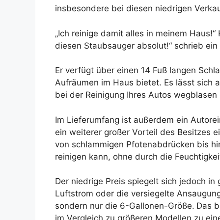
insbesondere bei diesen niedrigen Verkau
„Ich reinige damit alles in meinem Haus!“
diesen Staubsauger absolut!“ schrieb ein 
Er verfügt über einen 14 Fuß langen Schl
Aufräumen im Haus bietet. Es lässt sich
bei der Reinigung Ihres Autos wegblasen
Im Lieferumfang ist außerdem ein Autorein
ein weiterer großer Vorteil des Besitzes
von schlammigen Pfotenabdrücken bis hi
reinigen kann, ohne durch die Feuchtigke
Der niedrige Preis spiegelt sich jedoch i
Luftstrom oder die versiegelte Ansaugung,
sondern nur die 6-Gallonen-Größe.
Das b
im Vergleich zu größeren Modellen zu ein