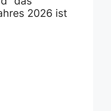
nd“ das
hres 2026 ist