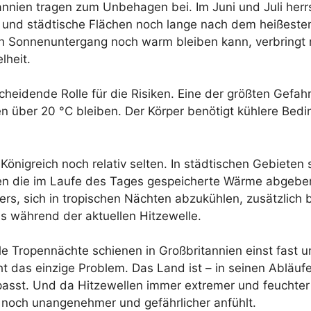
nien tragen zum Unbehagen bei. Im Juni und Juli herrs
und städtische Flächen noch lange nach dem heißeste
 Sonnenuntergang noch warm bleiben kann, verbringt m
lheit.
scheidende Rolle für die Risiken. Eine der größten Gef
en über 20 °C bleiben. Der Körper benötigt kühlere Bed
Königreich noch relativ selten. In städtischen Gebieten
n die im Laufe des Tages gespeicherte Wärme abgeben. 
ers, sich in tropischen Nächten abzukühlen, zusätzlich
hs während der aktuellen Hitzewelle.
Tropennächte schienen in Großbritannien einst fast unv
cht das einzige Problem. Das Land ist – in seinen Abläuf
passt. Und da Hitzewellen immer extremer und feuchter
n noch unangenehmer und gefährlicher anfühlt.