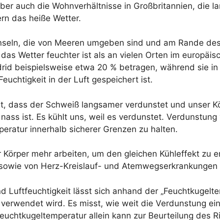
t. Aber auch die Wohnverhältnisse in Großbritannien, d
rn das heiße Wetter.
nseln, die von Meeren umgeben sind und am Rande des N
 das Wetter feuchter ist als an vielen Orten im europäi
adrid beispielsweise etwa 20 % betragen, während sie in
uchtigkeit in der Luft gespeichert ist.
ührt, dass der Schweiß langsamer verdunstet und unser K
r nass ist. Es kühlt uns, weil es verdunstet. Verdunstun
eratur innerhalb sicherer Grenzen zu halten.
r Körper mehr arbeiten, um den gleichen Kühleffekt zu e
g sowie von Herz-Kreislauf- und Atemwegserkrankungen 
d Luftfeuchtigkeit lässt sich anhand der „Feuchtkugelte
t verwendet wird. Es misst, wie weit die Verdunstung e
Feuchtkugeltemperatur allein kann zur Beurteilung des R