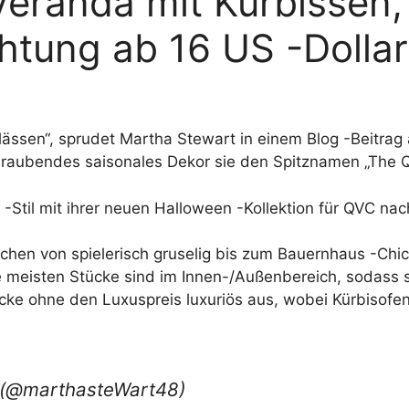
e Veranda mit Kürbissen
htung ab 16 US -Dolla
ässen“, sprudet Martha Stewart in einem Blog -Beitrag
beraubendes saisonales Dekor sie den Spitznamen „The
-Stil mit ihrer neuen Halloween -Kollektion für QVC n
chen von spielerisch gruselig bis zum Bauernhaus -Chic
meisten Stücke sind im Innen-/Außenbereich, sodass s
cke ohne den Luxuspreis luxuriös aus, wobei Kürbisofe
t (@marthasteWart48)