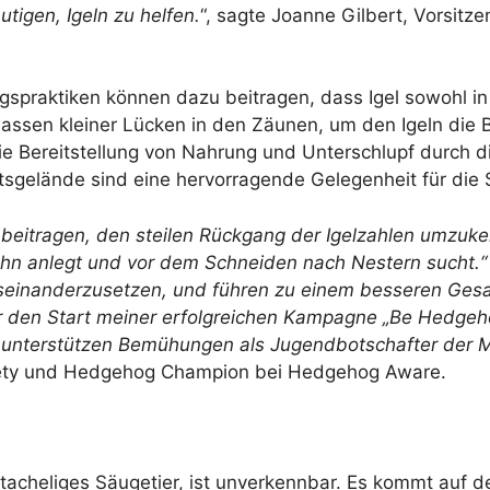
tigen, Igeln zu helfen.
“, sagte Joanne Gilbert, Vorsitze
gspraktiken können dazu beitragen, dass Igel sowohl in 
lassen kleiner Lücken in den Zäunen, um den Igeln die
ie Bereitstellung von Nahrung und Unterschlupf durch
tsgelände sind eine hervorragende Gelegenheit für die
 beitragen, den steilen Rückgang der Igelzahlen umzuke
obahn anlegt und vor dem Schneiden nach Nestern sucht
useinanderzusetzen, und führen zu einem besseren Gesa
 für den Start meiner erfolgreichen Kampagne „Be Hedgeh
u unterstützen Bemühungen als Jugendbotschafter der 
ety und Hedgehog Champion bei Hedgehog Aware.
 stacheliges Säugetier, ist unverkennbar. Es kommt auf 