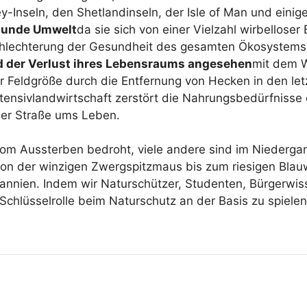
-Inseln, den Shetlandinseln, der Isle of Man und einige
gesunde Umwelt
da sie sich von einer Vielzahl wirbellose
chlechterung der Gesundheit des gesamten Ökosystems 
rd der Verlust ihres Lebensraums angesehen
mit dem W
 Feldgröße durch die Entfernung von Hecken in den let
ntensivlandwirtschaft zerstört die Nahrungsbedürfnisse 
der Straße ums Leben.
 vom Aussterben bedroht, viele andere sind im Niedergan
, von der winzigen Zwergspitzmaus bis zum riesigen Bl
annien. Indem wir Naturschützer, Studenten, Bürgerwiss
 Schlüsselrolle beim Naturschutz an der Basis zu spiel