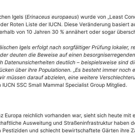
hen Igels (
Erinaceus europaeus
) wurde von „Least Conc
der Roten Liste der IUCN. Diese Veränderung basiert au
erhalb von 10 Jahren 30 % annähert oder sogar übersch
chen Igels erfolgt nach sorgfältiger Prüfung lokaler, r
der deuten die Beweise auf einen besorgniserregenden 
 Datenunsicherheiten deutlich – beispielsweise sind di
lücken über ihre Populationen. „Es besteht immer noch
ir müssen darauf abzielen, eine weitere Verschlechteru
 IUCN SSC Small Mammal Specialist Group Mitglied.
nz Europa reichlich vorhanden war, sieht sich heute mit
schaftliche Ausweitung und Straßeninfrastruktur haben 
Pestiziden und schlecht bewirtschaftete Gärten ihre Za