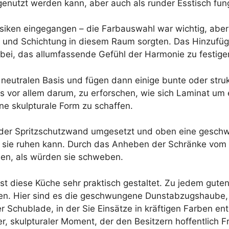
 genutzt werden kann, aber auch als runder Esstisch fun
Risiken eingegangen – die Farbauswahl war wichtig, aber
k und Schichtung in diesem Raum sorgten. Das Hinzufü
bei, das allumfassende Gefühl der Harmonie zu festige
 neutralen Basis und fügen dann einige bunte oder struk
 vor allem darum, zu erforschen, wie sich Laminat um
ne skulpturale Form zu schaffen.
der Spritzschutzwand umgesetzt und oben eine geschw
er sie ruhen kann. Durch das Anheben der Schränke vom
hen, als würden sie schweben.
 ist diese Küche sehr praktisch gestaltet. Zu jedem gut
en. Hier sind es die geschwungene Dunstabzugshaube, d
 Schublade, in der Sie Einsätze in kräftigen Farben en
er, skulpturaler Moment, der den Besitzern hoffentlich F