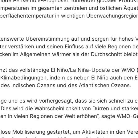
modell-Ensemble-Prognosen führender globaler Produkt
peraturen im gesamten zentralen und östlichen Äquator
berflächentemperatur in wichtigen Überwachungsregione
nswerte Übereinstimmung auf und sorgen für hohes Ver
ter verstärken und seinen Einfluss auf viele Regionen 
ecken im Allgemeinen wärmer als der Durchschnitt bleibt
zt das vollständige El Niño/La Niña-Update der WMO (ve
limabedingungen, indem es neben El Niño auch den Ein
n des Indischen Ozeans und des Atlantischen Ozeans.
ge und es wird vorhergesagt, dass sie sich schnell zu e
es wird die Wahrscheinlichkeit von Dürren und starken
en in vielen Regionen der Welt erhöhen“, sagte WMO-Ge
ose Mobilisierung gestartet, um Aktivitäten in den Ver