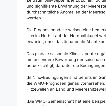
Zeitraum Juli–September 2026 hin. Multi
und signifikante Erwärmung der Meerestem
durchschnittliche Anomalien der Meereso
werden.
Die Prognosemodelle weisen eine bemerke
sich im Herbst auf der Nordhalbkugel wei
erwartet, dass das äquatoriale Atlantikb
Das globale saisonale Klima-Update ergän
umfassendere Bewertung der saisonalen K
berücksichtigt, darunter die Bedingunge
„El Niño-Bedingungen sind bereits im Gan
die WMO-Prognosen genau vorhersehen. Di
Hitzewellen an Land und Meereshitzewell
„Die WMO-Gemeinschaft hat eine beispiell