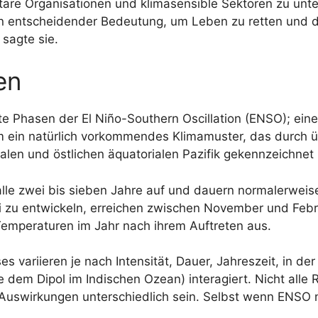
äre Organisationen und klimasensible Sektoren zu unters
 entscheidender Bedeutung, um Leben zu retten und d
sagte sie.
en
 Phasen der El Niño-Southern Oscillation (ENSO); einer 
 um ein natürlich vorkommendes Klimamuster, das durch ü
en und östlichen äquatorialen Pazifik gekennzeichnet i
 alle zwei bis sieben Jahre auf und dauern normalerwei
i zu entwickeln, erreichen zwischen November und Febru
 Temperaturen im Jahr nach ihrem Auftreten aus.
s variieren je nach Intensität, Dauer, Jahreszeit, in de
e dem Dipol im Indischen Ozean) interagiert. Nicht alle
 Auswirkungen unterschiedlich sein. Selbst wenn ENSO 