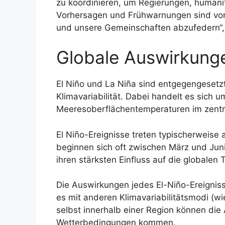
zu koordinieren, um Regierungen, humanit
Vorhersagen und Frühwarnungen sind von
und unsere Gemeinschaften abzufedern“, 
Globale Auswirkung
El Niño und La Niña sind entgegengesetzte
Klimavariabilität. Dabei handelt es sich
Meeresoberflächentemperaturen im zentral
El Niño-Ereignisse treten typischerweise
beginnen sich oft zwischen März und Jun
ihren stärksten Einfluss auf die globalen
Die Auswirkungen jedes El-Niño-Ereignisse
es mit anderen Klimavariabilitätsmodi (wi
selbst innerhalb einer Region können die
Wetterbedingungen kommen.