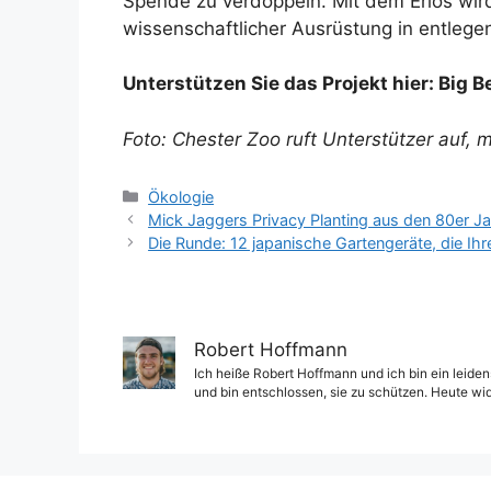
Spende zu verdoppeln. Mit dem Erlös wird
wissenschaftlicher Ausrüstung in entlege
Unterstützen Sie das Projekt hier: Big B
Foto: Chester Zoo ruft Unterstützer auf,
Kategorien
Ökologie
Mick Jaggers Privacy Planting aus den 80er Ja
Die Runde: 12 japanische Gartengeräte, die Ih
Robert Hoffmann
Ich heiße Robert Hoffmann und ich bin ein leiden
und bin entschlossen, sie zu schützen. Heute wi