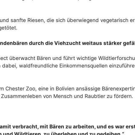
nd sanfte Riesen, die sich überwiegend vegetarisch e
getötet.
Andenbären durch die Viehzucht weitaus stärker gefäh
t überwacht Bären und führt wichtige Wildtierforschung
 dabei, waldfreundliche Einkommensquellen einzuführe
 Chester Zoo, eine in Bolivien ansässige Bärenexpertin,
es Zusammenleben von Mensch und Raubtier zu fördern.
it verbracht, mit Bären zu arbeiten, und es war erst
n und Wildtieren, zu überleben und zu gedeihen.“