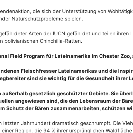
Spendenaktion, die sich der Unterstützung von Wohltätig
ender Naturschutzprobleme spielen.
efährdeter Arten der IUCN gefährdet und teilen ihren 
bolivianischen Chinchilla-Ratten.
nal Field Program für Lateinamerika im Chester Zoo, 
denen Fleischfresser Lateinamerikas und die Inspira
gbereiter sind sie wichtig für die Gesundheit ihrer
n außerhalb gesetzlich geschützter Gebiete. Sie über
llen angewiesen sind, die den Lebensraum der Bären
m Schutz der Bären zusammenarbeiten, schützen wir
 letzten Jahrhundert dramatisch geschrumpft. Die Vie
einer Region, die 94 % ihrer ursprünglichen Waldfläche 