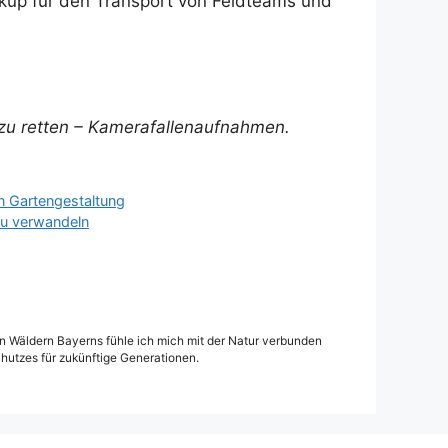
ckup für den Transport von Feldteams und
 zu retten – Kamerafallenaufnahmen.
en Gartengestaltung
zu verwandeln
den Wäldern Bayerns fühle ich mich mit der Natur verbunden
hutzes für zukünftige Generationen.