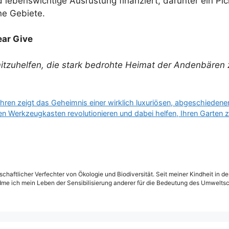
 lebenswichtige Ausrüstung finanziert, darunter ein Pi
ne Gebiete.
ear Give
 mitzuhelfen, die stark bedrohte Heimat der Andenbären
hren zeigt das Geheimnis einer wirklich luxuriösen, abgeschieden
ren Werkzeugkasten revolutionieren und dabei helfen, Ihren Garten 
schaftlicher Verfechter von Ökologie und Biodiversität. Seit meiner Kindheit in 
dme ich mein Leben der Sensibilisierung anderer für die Bedeutung des Umweltsc