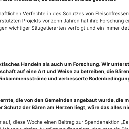
aftlichen Verfechterin des Schutzes von Fleischfressern
stützten Projekts vor zehn Jahren hat ihre Forschung 
 wichtiger Säugetierarten verfolgt und ein immer detai
ktisches Handeln als auch um Forschung. Wir unterst
tschaft auf eine Art und Weise zu betreiben, die Bä
 Einkommensströme und verbesserte Bodenbedingung
eeernte, die von den Gemeinden angebaut wurde, die m
Schutz der Bären am Herzen liegt, wäre das alles ni
r auf, diese Woche einen Beitrag zur Spendenaktion „Ear