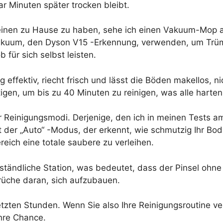
r Minuten später trocken bleibt.
einen zu Hause zu haben, sehe ich einen Vakuum-Mop al
gsvakuum, den Dyson V15 -Erkennung, verwenden, um Tr
b für sich selbst leisten.
effektiv, riecht frisch und lässt die Böden makellos, ni
tigen, um bis zu 40 Minuten zu reinigen, was alle hart
Reinigungsmodi. Derjenige, den ich in meinen Tests am
der „Auto“ -Modus, der erkennt, wie schmutzig Ihr Bod
eich eine totale saubere zu verleihen.
rständliche Station, was bedeutet, dass der Pinsel ohn
erüche daran, sich aufzubauen.
tzten Stunden. Wenn Sie also Ihre Reinigungsroutine ver
Ihre Chance.