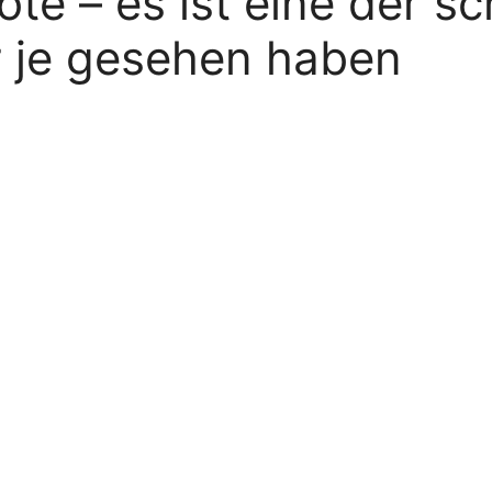
te – es ist eine der s
r je gesehen haben