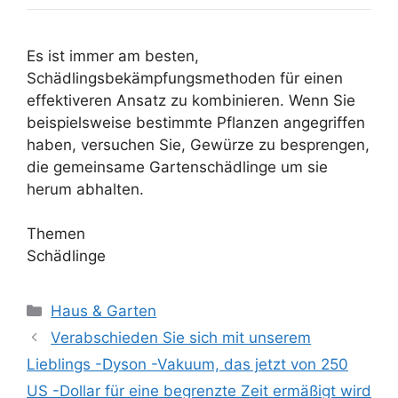
Es ist immer am besten,
Schädlingsbekämpfungsmethoden für einen
effektiveren Ansatz zu kombinieren. Wenn Sie
beispielsweise bestimmte Pflanzen angegriffen
haben, versuchen Sie, Gewürze zu besprengen,
die gemeinsame Gartenschädlinge um sie
herum abhalten.
Themen
Schädlinge
Kategorien
Haus & Garten
Verabschieden Sie sich mit unserem
Lieblings -Dyson -Vakuum, das jetzt von 250
US -Dollar für eine begrenzte Zeit ermäßigt wird