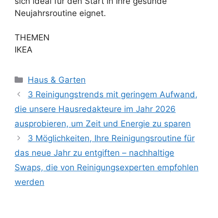
sich ideal für den Start in Ihre gesunde
Neujahrsroutine eignet.
THEMEN
IKEA
Kategorien
Haus & Garten
3 Reinigungstrends mit geringem Aufwand,
die unsere Hausredakteure im Jahr 2026
ausprobieren, um Zeit und Energie zu sparen
3 Möglichkeiten, Ihre Reinigungsroutine für
das neue Jahr zu entgiften – nachhaltige
Swaps, die von Reinigungsexperten empfohlen
werden