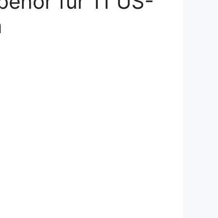
behör für 11 US-
n