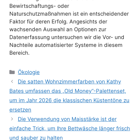
Bewirtschaftungs- oder
Naturschutzmaßnahmen ist ein entscheidender
Faktor für deren Erfolg. Angesichts der
wachsenden Auswahl an Optionen zur
Datenerfassung untersuchen wir die Vor- und
Nachteile automatisierter Systeme in diesem
Bereich.
Kategorien
Ökologie
Die satten Wohnzimmerfarben von Kathy
Bates umfassen das „Old Money“-Palettenset,
um im Jahr 2026 die klassischen Küstentöne zu
ersetzen
Die Verwendung von Maisstärke ist der
einfache Trick, um Ihre Bettwäsche länger frisch
und sauber zu halten