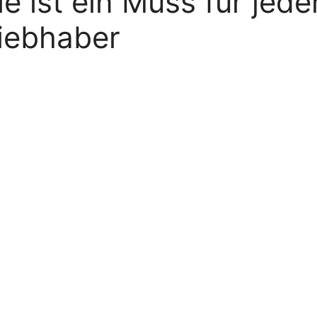
ie ist ein Muss für jede
iebhaber