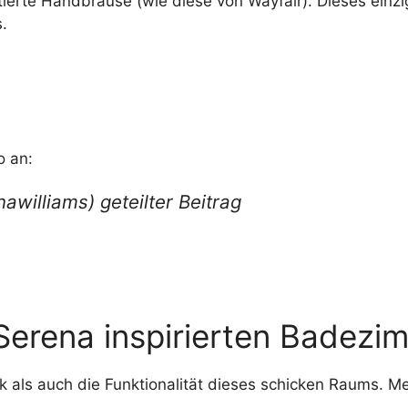
rte Handbrause (wie diese von Wayfair). Dieses einzig
.
o an:
awilliams) geteilter Beitrag
Serena inspirierten Badezi
 als auch die Funktionalität dieses schicken Raums. Me