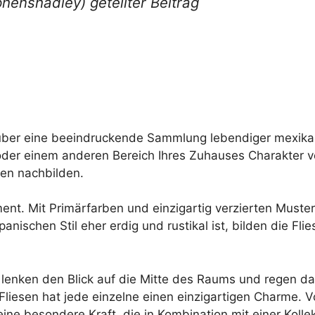
henshadley) geteilter Beitrag
 über eine beeindruckende Sammlung lebendiger mexika
der einem anderen Bereich Ihres Zuhauses Charakter v
een nachbilden.
ment. Mit Primärfarben und einzigartig verzierten Must
nischen Stil eher erdig und rustikal ist, bilden die Fli
e, lenken den Blick auf die Mitte des Raums und regen da
r Fliesen hat jede einzelne einen einzigartigen Charme. 
ne besondere Kraft, die in Kombination mit einer Kollekt