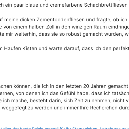
ich ein paar blaue und cremefarbene Schachbrettfliesen 
auf meine dicken Zementbodenfliesen und fragte, ob ich
fe von einem halben Zoll in den winzigen Raum eindring
lte mir weiterhin, dass sie so robust gemacht wurden, w
m Haufen Kisten und warte darauf, dass ich den perfekt
machen können, die ich in den letzten 20 Jahren gemacht
bernen, von denen ich das Gefühl habe, dass ich tatsäch
e ich mache, besteht darin, sich Zeit zu nehmen, nich
n, weggefegt zu werden und immer Ihre Recherchen dur
t dies der beste Reinigungsstil für Ihr Sternzeichen-Astrologen zei