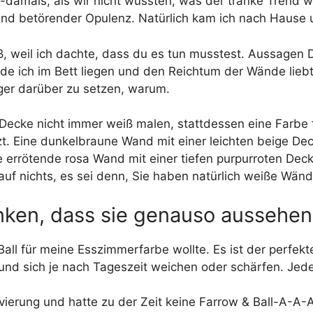
damals, als wir nicht wussten, was der tränke Trend war
und betörender Opulenz. Natürlich kam ich nach Hause 
iß, weil ich dachte, dass du es tun musstest. Aussagen
de ich im Bett liegen und den Reichtum der Wände lieb
nger darüber zu setzen, warum.
 Decke nicht immer weiß malen, stattdessen eine Farbe f
. Eine dunkelbraune Wand mit einer leichten beige Deck
 errötende rosa Wand mit einer tiefen purpurroten Deck
auf nichts, es sei denn, Sie haben natürlich weiße Wänd
nken, dass sie genauso aussehen
Ball für meine Esszimmerfarbe wollte. Es ist der perfek
und sich je nach Tageszeit weichen oder schärfen. Jeder
enovierung und hatte zu der Zeit keine Farrow & Ball-