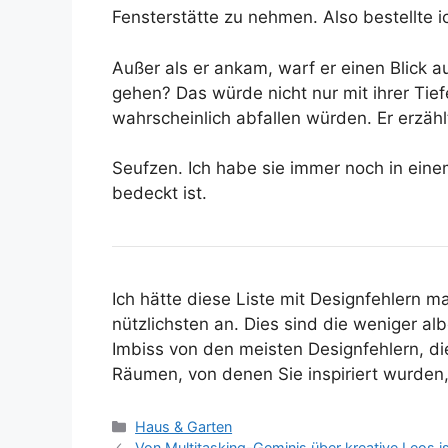
Fensterstätte zu nehmen. Also bestellte 
Außer als er ankam, warf er einen Blick 
gehen? Das würde nicht nur mit ihrer Tie
wahrscheinlich abfallen würden. Er erzäh
Seufzen. Ich habe sie immer noch in eine
bedeckt ist.
Ich hätte diese Liste mit Designfehlern 
nützlichsten an. Dies sind die weniger al
Imbiss von den meisten Designfehlern, di
Räumen, von denen Sie inspiriert wurde
Kategorien
Haus & Garten
Von Multitasking-Geminis über kreative Leos is