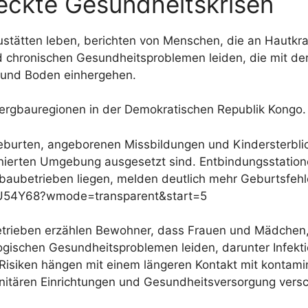
teckte Gesundheitskrisen
ustätten leben, berichten von Menschen, die an Hautk
chronischen Gesundheitsproblemen leiden, die mit der 
 und Boden einhergehen.
Bergbauregionen in der Demokratischen Republik Kongo.
eburten, angeborenen Missbildungen und Kindersterblic
inierten Umgebung ausgesetzt sind. Entbindungsstatio
baubetrieben liegen, melden deutlich mehr Geburtsfehler
U54Y68?wmode=transparent&start=5
trieben erzählen Bewohner, dass Frauen und Mädchen, 
ogischen Gesundheitsproblemen leiden, darunter Infekt
e Risiken hängen mit einem längeren Kontakt mit kont
itären Einrichtungen und Gesundheitsversorgung versc