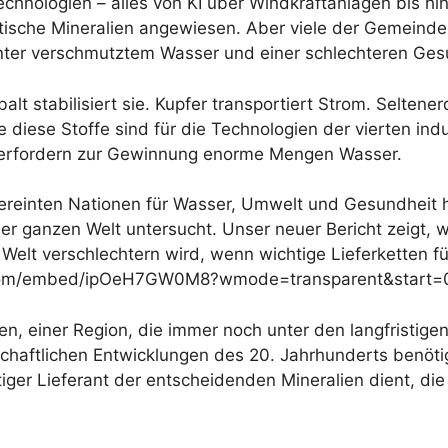
nologien – alles von KI über Windkraftanlagen bis hin
itische Mineralien angewiesen. Aber viele der Gemeinde
nter verschmutztem Wasser und einer schlechteren Ges
obalt stabilisiert sie. Kupfer transportiert Strom. Sel
lle diese Stoffe sind für die Technologien der vierten in
d erfordern zur Gewinnung enorme Mengen Wasser.
r Vereinten Nationen für Wasser, Umwelt und Gesundhei
der ganzen Welt untersucht. Unser neuer Bericht zeigt,
elt verschlechtern wird, wenn wichtige Lieferketten fü
e.com/embed/ipOeH7GW0M8?wmode=transparent&start=
 einer Region, die immer noch unter den langfristigen 
tschaftlichen Entwicklungen des 20. Jahrhunderts benöt
tiger Lieferant der entscheidenden Mineralien dient, die