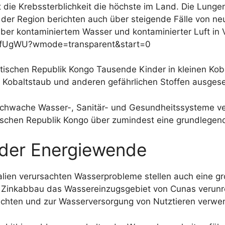
t die Krebssterblichkeit die höchste im Land. Die Lunge
 der Region berichten auch über steigende Fälle von n
nüber kontaminiertem Wasser und kontaminierter Luft in
5fUgWU?wmode=transparent&start=0
ischen Republik Kongo Tausende Kinder in kleinen Koba
Kobaltstaub und anderen gefährlichen Stoffen ausgeset
chwache Wasser-, Sanitär- und Gesundheitssysteme ver
tischen Republik Kongo über zumindest eine grundlegen
 der Energiewende
alien verursachten Wasserprobleme stellen auch eine gr
r Zinkabbau das Wassereinzugsgebiet von Cunas verunre
chten und zur Wasserversorgung von Nutztieren verwen