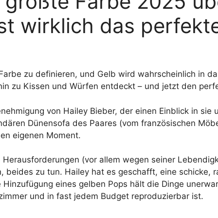
e größte Farbe 2025 ü
st wirklich das perfekt
 Farbe zu definieren, und Gelb wird wahrscheinlich in d
hin zu Kissen und Würfen entdeckt – und jetzt den perf
 Genehmigung von Hailey Bieber, der einen Einblick in s
gendären Dünensofa des Paares (vom französischen Möbel
inen eigenen Moment.
 Herausforderungen (vor allem wegen seiner Lebendigke
 beides zu tun. Hailey hat es geschafft, eine schicke, r
 Hinzufügung eines gelben Pops hält die Dinge unerwar
nzimmer und in fast jedem Budget reproduzierbar ist.