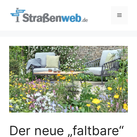
Zum
Inhalt
Menü
springen
Der neue „faltbare“