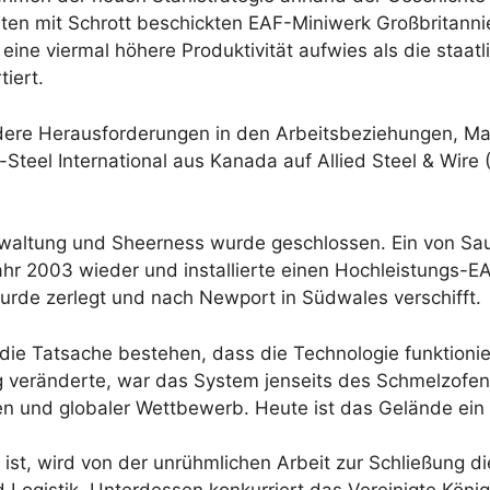
en mit Schrott beschickten EAF-Miniwerk Großbritannie
 eine viermal höhere Produktivität aufwies als die staatl
iert.
ere Herausforderungen in den Arbeitsbeziehungen, Mark
Steel International aus Kanada auf Allied Steel & Wire
rwaltung und Sheerness wurde geschlossen. Ein von Sa
hr 2003 wieder und installierte einen Hochleistungs-E
urde zerlegt und nach Newport in Südwales verschifft.
 die Tatsache bestehen, dass die Technologie funktionie
ig veränderte, war das System jenseits des Schmelzofe
ren und globaler Wettbewerb. Heute ist das Gelände ein 
ch ist, wird von der unrühmlichen Arbeit zur Schließung 