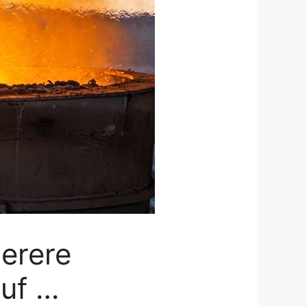
berere
auf …