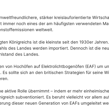
eltfreundlichere, stärker kreislauforientierte Wirtscha
st immer noch eines der am häufigsten verwendeten Mate
lenstoffemissionen weltweit.
gten Königreichs ist die kleinste seit den 1930er Jahren
hls des Landes werden importiert. Dennoch ist die neu
hlstand des Landes.
eden von Hochöfen auf Elektrolichtbogenöfen (EAF) um un
 Es sollte sich an den britischen Strategien für seine Wi
eren.
ine aktive Rolle übernimmt – indem er mehr einheimisch
greich subventioniert. Es beruht vielleicht vor allem a
feuerung dieser neuen Generation von EAFs umgeleitet w