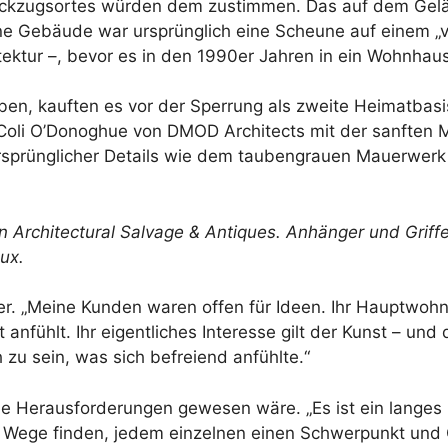
n Rückzugsortes würden dem zustimmen. Das auf dem Ge
e Gebäude war ursprünglich eine Scheune auf einem „vo
itektur –, bevor es in den 1990er Jahren in ein Wohnh
eben, kauften es vor der Sperrung als zweite Heimatbasi
Coli O’Donoghue von DMOD Architects mit der sanften 
ursprünglicher Details wie dem taubengrauen Mauerwer
n Architectural Salvage & Antiques. Anhänger und Griff
aux.
er. „Meine Kunden waren offen für Ideen. Ihr Hauptwohns
t anfühlt. Ihr eigentliches Interesse gilt der Kunst – u
h zu sein, was sich befreiend anfühlte.“
sche Herausforderungen gewesen wäre. „Es ist ein lange
te Wege finden, jedem einzelnen einen Schwerpunkt und C