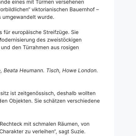
lände eines mit Türmen versehenen
rbildlichen“ viktorianischen Bauernhof –
aus umgewandelt wurde.
s für europäische Streifzüge. Sie
Modernisierung des zweistöckigen
k und den Türrahmen aus rosigen
e,
Beata Heumann
. Tisch,
Howe London
.
itz ist zeitgenössisch, deshalb wollten
nd den Objekten. Sie schätzen verschiedene
s Rechteck mit schmalen Räumen, von
harakter zu verleihen“, sagt Suzie.