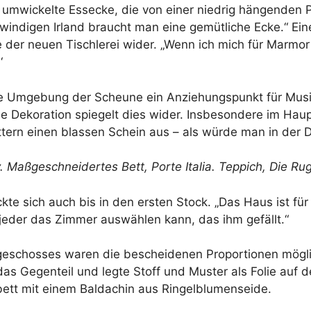
r umwickelte Essecke, die von einer niedrig hängenden 
 windigen Irland braucht man eine gemütliche Ecke.“ Eine
er neuen Tischlerei wider. „Wenn ich mich für Marmor 
‘
che Umgebung der Scheune ein Anziehungspunkt für Mus
 Dekoration spiegelt dies wider. Insbesondere im Haup
ättern einen blassen Schein aus – als würde man in de
. Maßgeschneidertes Bett,
Porte Italia
. Teppich,
Die Ru
kte sich auch bis in den ersten Stock. „Das Haus ist für
jeder das Zimmer auswählen kann, das ihm gefällt.“
dgeschosses waren die bescheidenen Proportionen mögli
as Gegenteil und legte Stoff und Muster als Folie auf de
bett mit einem Baldachin aus Ringelblumenseide.