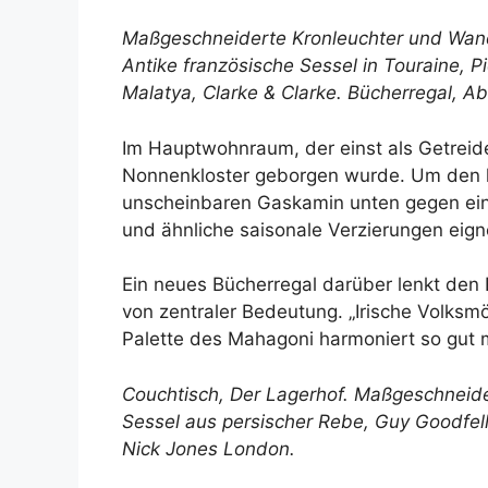
Maßgeschneiderte Kronleuchter und Wan
Antike französische Sessel in Touraine,
Pi
Malatya,
Clarke & Clarke
. Bücherregal,
Ab
Im Hauptwohnraum, der einst als Getreidela
Nonnenkloster geborgen wurde. Um den lu
unscheinbaren Gaskamin unten gegen eine
und ähnliche saisonale Verzierungen eign
Ein neues Bücherregal darüber lenkt den B
von zentraler Bedeutung. „Irische Volksmöb
Palette des Mahagoni harmoniert so gut m
Couchtisch,
Der Lagerhof
. Maßgeschneid
Sessel aus persischer Rebe,
Guy Goodfel
Nick Jones London
.