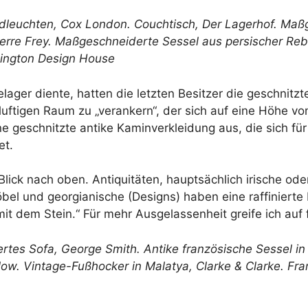
dleuchten,
Cox London
. Couchtisch,
Der Lagerhof
. Maß
erre Frey
. Maßgeschneiderte Sessel aus persischer Re
ington Design House
ger diente, hatten die letzten Besitzer die geschnitzte 
ftigen Raum zu „verankern“, der sich auf eine Höhe vo
 geschnitzte antike Kaminverkleidung aus, die sich f
et.
lick nach oben. Antiquitäten, hauptsächlich irische oder
el und georgianische (Designs) haben eine raffinierte El
it dem Stein.“ Für mehr Ausgelassenheit greife ich auf 
ertes Sofa,
George Smith
. Antike französische Sessel i
low
. Vintage-Fußhocker in Malatya,
Clarke & Clarke
. Fr