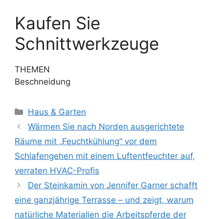
Kaufen Sie
Schnittwerkzeuge
THEMEN
Beschneidung
Kategorien
Haus & Garten
Wärmen Sie nach Norden ausgerichtete
Räume mit „Feuchtkühlung“ vor dem
Schlafengehen mit einem Luftentfeuchter auf,
verraten HVAC-Profis
Der Steinkamin von Jennifer Garner schafft
eine ganzjährige Terrasse – und zeigt, warum
natürliche Materialien die Arbeitspferde der