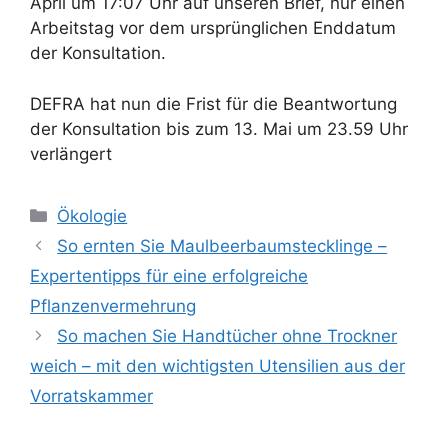
April um 17:07 Uhr auf unseren Brief, nur einen
Arbeitstag vor dem ursprünglichen Enddatum
der Konsultation.
DEFRA hat nun die Frist für die Beantwortung
der Konsultation bis zum 13. Mai um 23.59 Uhr
verlängert
Kategorien
Ökologie
So ernten Sie Maulbeerbaumstecklinge –
Expertentipps für eine erfolgreiche
Pflanzenvermehrung
So machen Sie Handtücher ohne Trockner
weich – mit den wichtigsten Utensilien aus der
Vorratskammer