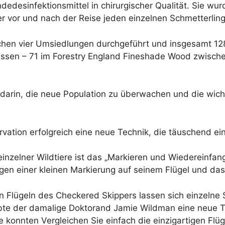
edesinfektionsmittel in chirurgischer Qualität. Sie wur
der vor und nach der Reise jeden einzelnen Schmetterli
ischen vier Umsiedlungen durchgeführt und insgesamt 1
assen – 71 im Forestry England Fineshade Wood zwisch
 darin, die neue Population zu überwachen und die wic
ation erfolgreich eine neue Technik, die täuschend einf
zelner Wildtiere ist das „Markieren und Wiedereinfang
gen einer kleinen Markierung auf seinem Flügel und das
n Flügeln des Checkered Skippers lassen sich einzelne 
bte der damalige Doktorand Jamie Wildman eine neue Tec
e konnten Vergleichen Sie einfach die einzigartigen Flü