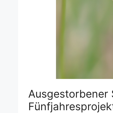
Ausgestorbener S
Fünfjahresproje