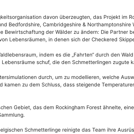
igkeitsorganisation davon überzeugten, das Projekt im 
und Bedfordshire, Cambridgeshire & Northamptonshire Wil
 Bewirtschaftung der Wälder zu ändern: Die Partner b
g von Lebensräumen, in denen sich der Checkered Skipp
aldlebensraum, indem es die „Fahrten“ durch den Wald
ge Lebensräume schuf, die den Schmetterlingen zugute 
tersimulationen durch, um zu modellieren, welche Aus
d kamen zu dem Schluss, dass steigende Temperaturen
ischen Gebiet, das dem Rockingham Forest ähnelte, ei
 Sammlung.
lgischen Schmetterlinge reinigte das Team ihre Ausrü