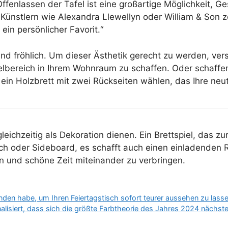
 Offenlassen der Tafel ist eine großartige Möglichkeit
Künstlern wie Alexandra Llewellyn oder William & Son zeig
in persönlicher Favorit.“
 fröhlich. Um dieser Ästhetik gerecht zu werden, versu
ielbereich in Ihrem Wohnraum zu schaffen. Oder schaf
n Holzbrett mit zwei Rückseiten wählen, das Ihre neutra
eichzeitig als Dekoration dienen. Ein Brettspiel, das zur
isch oder Sideboard, es schafft auch einen einladenden 
und schöne Zeit miteinander zu verbringen.
den habe, um Ihren Feiertagstisch sofort teurer aussehen zu lass
alisiert, dass sich die größte Farbtheorie des Jahres 2024 nächst