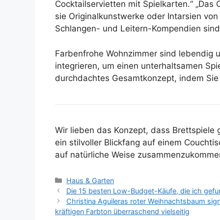
Cocktailservietten mit Spielkarten.“ „Das
sie Originalkunstwerke oder Intarsien von 
Schlangen- und Leitern-Kompendien sind e
Farbenfrohe Wohnzimmer sind lebendig und
integrieren, um einen unterhaltsamen Sp
durchdachtes Gesamtkonzept, indem Sie ei
Wir lieben das Konzept, dass Brettspiele gl
ein stilvoller Blickfang auf einem Coucht
auf natürliche Weise zusammenzukommen 
Kategorien
Haus & Garten
Die 15 besten Low-Budget-Käufe, die ich gefun
Christina Aguileras roter Weihnachtsbaum sign
kräftigen Farbton überraschend vielseitig