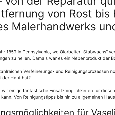
 von der Reparatur qu
tfernung von Rost bis 
es Malerhandwerks un
ahr 1859 in Pennsylvania, wo Ölarbeiter „Stabwachs“ ve
gen zu heilen. Damals war es ein Nebenprodukt der Bo
zahlreichen Verfeinerungs- und Reinigungsprozessen n
t der Haut hat?
 wir einige fantastische Einsatzmöglichkeiten für diese
 kann. Von Reinigungstipps bis hin zu allgemeinen Hau
ungsmöglichkeiten für Vasel