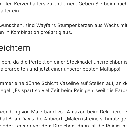
nnten Kerzenhalters zu entfernen. Geben Sie beim näch
lter ein.
 wünschen, sind Wayfairs Stumpenkerzen aus Wachs mit
n in Kombination großartig aus.
eichtern
ben, da die Perfektion einer Stecknadel unerreichbar is
Malerarbeiten und jetzt einer unserer besten Maltipps!
immer eine dünne Schicht Vaseline auf Stellen auf, an de
iegel. „Es spart so viel Zeit beim Reinigen, weil die Fa
erwendung von Malerband von Amazon beim Dekorieren s
at Brian Davis die Antwort: „Malen ist eine schmutzig
r oder Fenster vor dem Streichen, dann ist die Reinigung