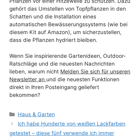
Pflanzen vor einer Hitzewelle zu schützen. Dazu
gehört das Umstellen von Topfpflanzen in den
Schatten und die Installation eines
automatischen Bewässerungssystems (wie bei
diesem Kit auf Amazon), um sicherzustellen,
dass die Pflanzen hydriert bleiben.
Wenn Sie inspirierende Gartenideen, Outdoor-
Ratschläge und die neuesten Nachrichten
lieben, warum nicht
Melden Sie sich für unseren
Newsletter an
und die neuesten Funktionen
direkt in Ihren Posteingang geliefert
bekommen?
Kategorien
Haus & Garten
Ich habe Hunderte von weißen Lackfarben
getestet – diese fünf verwende ich immer