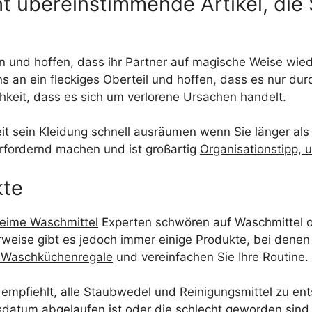
t übereinstimmende Artikel, die 
n und hoffen, dass ihr Partner auf magische Weise wie
s an ein fleckiges Oberteil und hoffen, dass es nur dur
chkeit, dass es sich um verlorene Ursachen handelt.
it sein
Kleidung schnell ausräumen
wenn Sie länger als
rfordernd machen und ist großartig
Organisationstipp,
kte
eime Waschmittel
Experten schwören auf Waschmittel o
erweise gibt es jedoch immer einige Produkte, bei dene
r Waschküchenregale
und vereinfachen Sie Ihre Routine.
empfiehlt, alle Staubwedel und Reinigungsmittel zu ents
datum abgelaufen ist oder die schlecht geworden sind