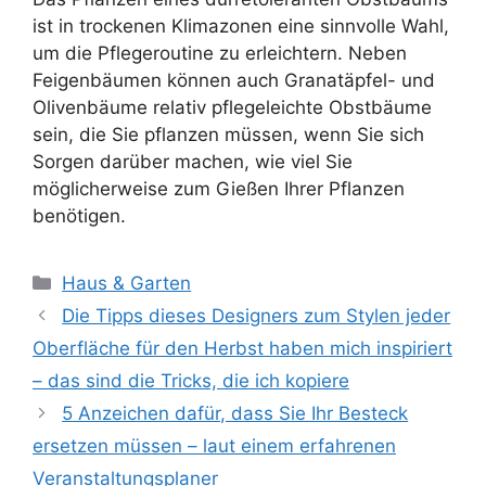
ist in trockenen Klimazonen eine sinnvolle Wahl,
um die Pflegeroutine zu erleichtern. Neben
Feigenbäumen können auch Granatäpfel- und
Olivenbäume relativ pflegeleichte Obstbäume
sein, die Sie pflanzen müssen, wenn Sie sich
Sorgen darüber machen, wie viel Sie
möglicherweise zum Gießen Ihrer Pflanzen
benötigen.
Kategorien
Haus & Garten
Die Tipps dieses Designers zum Stylen jeder
Oberfläche für den Herbst haben mich inspiriert
– das sind die Tricks, die ich kopiere
5 Anzeichen dafür, dass Sie Ihr Besteck
ersetzen müssen – laut einem erfahrenen
Veranstaltungsplaner