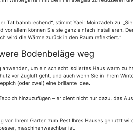
ft im Wintergarten mit dem Fensterglas zu reduzieren 
der Tat bahnbrechend“, stimmt Yaeir Moinzadeh zu. „Si
d vor allem können Sie sie ganz einfach installieren. De
h wird die Wärme zurück in den Raum reflektiert.“
chwere Bodenbeläge weg
fig anwenden, um ein schlecht isoliertes Haus warm zu
chutz vor Zugluft geht, und auch wenn Sie in Ihrem Wint
eppich (oder zwei) eine brillante Idee.
Teppich hinzuzufügen – er dient nicht nur dazu, das Au
g von Ihrem Garten zum Rest Ihres Hauses genutzt wird
 besser, maschinenwaschbar ist.