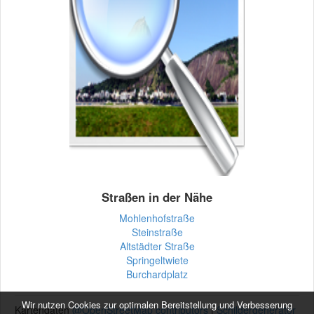
Straßen in der Nähe
Mohlenhofstraße
Steinstraße
Altstädter Straße
Springeltwiete
Burchardplatz
Wir nutzen Cookies zur optimalen Bereitstellung und Verbesserung
Kartendaten
@OpenStreetMap contributors
|
Schildergenerator