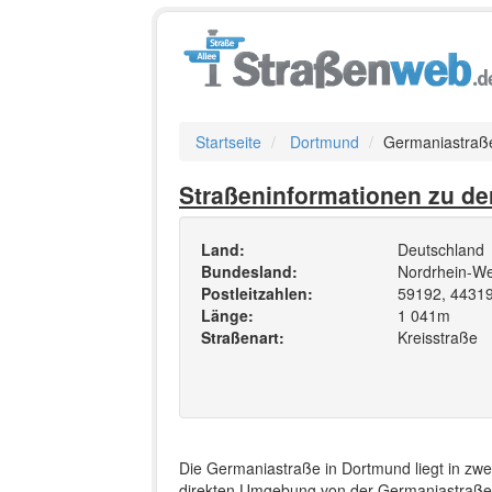
Startseite
Dortmund
Germaniastraß
Straßeninformationen zu de
Land:
Deutschland
Bundesland:
Nordrhein-We
Postleitzahlen:
59192, 4431
Länge:
1 041m
Straßenart:
Kreisstraße
Die Germaniastraße in Dortmund liegt in zwe
direkten Umgebung von der Germaniastraße be