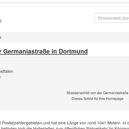
e
r Germaniastraße in Dortmund
stfalen
9
Strassenschild von der Germaniastraße
Dieses Schild für Ihre Homepage
i Postleizahlengebieten und hat eine Länge von rund 1041 Metern. In 
finden sich die Haltestellen zum öffentlichen Nahverkehr Im Königso