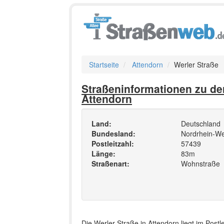
Startseite
Attendorn
Werler Straße
Straßeninformationen zu der
Attendorn
Land:
Deutschland
Bundesland:
Nordrhein-We
Postleitzahl:
57439
Länge:
83m
Straßenart:
Wohnstraße
Die Werler Straße in Attendorn liegt im Post