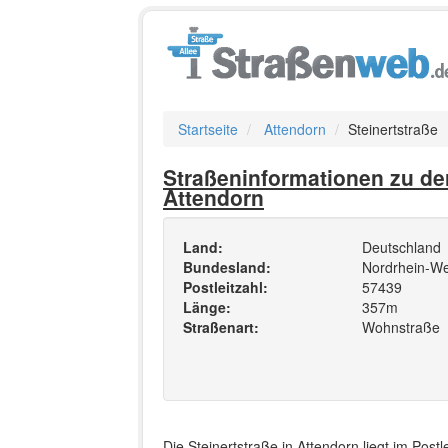
Startseite
Attendorn
Steinertstraße
Straßeninformationen zu der
Attendorn
Land:
Deutschland
Bundesland:
Nordrhein-We
Postleitzahl:
57439
Länge:
357m
Straßenart:
Wohnstraße
Die Steinertstraße in Attendorn liegt im Pos