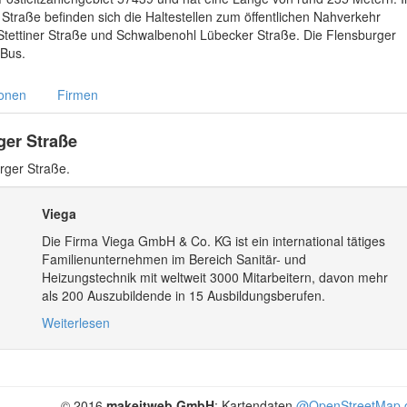
traße befinden sich die Haltestellen zum öffentlichen Nahverkehr
tettiner Straße und Schwalbenohl Lübecker Straße. Die Flensburger
 Bus.
ionen
Firmen
ger Straße
rger Straße.
Viega
Die Firma Viega GmbH & Co. KG ist ein international tätiges
Familienunternehmen im Bereich Sanitär- und
Heizungstechnik mit weltweit 3000 Mitarbeitern, davon mehr
als 200 Auszubildende in 15 Ausbildungsberufen.
Weiterlesen
© 2016
makeitweb GmbH
; Kartendaten
@OpenStreetMap c