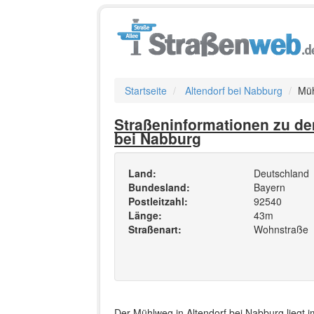
Startseite
Altendorf bei Nabburg
Mü
Straßeninformationen zu de
bei Nabburg
Land:
Deutschland
Bundesland:
Bayern
Postleitzahl:
92540
Länge:
43m
Straßenart:
Wohnstraße
Der Mühlweg in Altendorf bei Nabburg liegt 