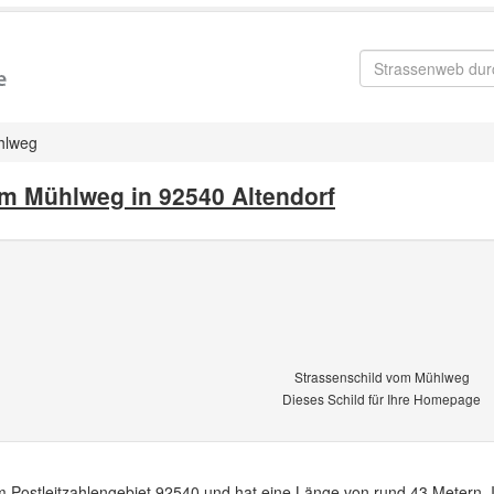
hlweg
m Mühlweg in 92540 Altendorf
Strassenschild vom Mühlweg
Dieses Schild für Ihre Homepage
im Postleitzahlengebiet 92540 und hat eine Länge von rund 43 Metern. 