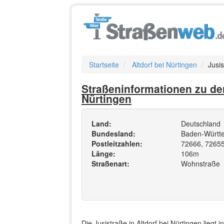
Startseite
Altdorf bei Nürtingen
Jusi
Straßeninformationen zu der
Nürtingen
Land:
Deutschland
Bundesland:
Baden-Württ
Postleitzahlen:
72666, 7265
Länge:
106m
Straßenart:
Wohnstraße
Die Jusistraße in Altdorf bei Nürtingen liegt