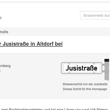
straße
 Jusistraße in Altdorf bei
emberg
5
Strassenschild von der Jusistraße
Dieses Schild für Ihre Homepage
 in zwei Postleizahlengebieten und hat eine Länge von rund 106 Metern. 