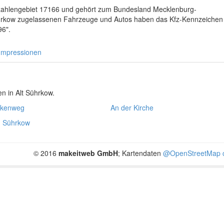
eitzahlengebiet 17166 und gehört zum Bundesland Mecklenburg-
ührkow zugelassenen Fahrzeuge und Autos haben das Kfz-Kennzeichen
96".
Impressionen
n in Alt Sührkow.
kenweg
An der Kirche
 Sührkow
© 2016
makeitweb GmbH
; Kartendaten
@OpenStreetMap c