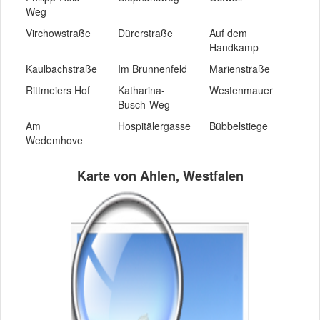
Weg
Virchowstraße
Dürerstraße
Auf dem
Handkamp
Kaulbachstraße
Im Brunnenfeld
Marienstraße
Rittmeiers Hof
Katharina-
Westenmauer
Busch-Weg
Am
Hospitälergasse
Bübbelstiege
Wedemhove
Anton-
Schöneberger
Teltower
Karte von Ahlen, Westfalen
Bruckner-
Straße
Straße
Straße
Mendelssohnweg
Ostenmauer
Bogenstraße
Rosenstraße
Spilbrinkstraße
Jahnstraße
Kirchstraße
Bummelke
Offenbachstraße
Schubertstraße
Abtstraße
Köster-Roeren-
Straße
Haydnstraße
Rombergweg
Karl-