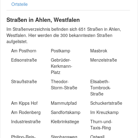
Ortsteile
Straßen in Ahlen, Westfalen
Im Straßenverzeichnis befinden sich 651 Straßen in Ahlen,
Westfalen. Hier werden die 300 bekanntesten Straßen
aufgelistet.
Am Posthorn
Postkamp
Masbrok
Edisonstraße
Gebrüder-
Menzelstraße
Kerkmann-
Platz
Straußstraße
Theodor-
Elisabeth-
Storm-Straße
Tombrock-
Straße
Am Kipps Hof
Mammutpfad
Schuckertstraße
Am Rodenberg
Sandfortskamp
Im Kreuzkamp
Industriestraße
Kleibrinkstiege
Thurn-und-
Taxis-Ring
Philipp-Reis-
Stephansweg
Ostwall